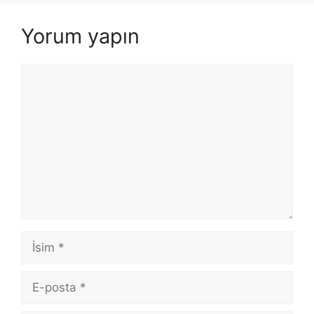
Yorum yapın
Yorum
İsim
E-
posta