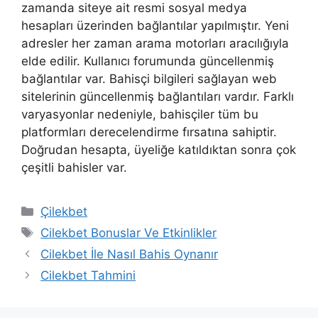
zamanda siteye ait resmi sosyal medya
hesapları üzerinden bağlantılar yapılmıştır. Yeni
adresler her zaman arama motorları aracılığıyla
elde edilir. Kullanıcı forumunda güncellenmiş
bağlantılar var. Bahisçi bilgileri sağlayan web
sitelerinin güncellenmiş bağlantıları vardır. Farklı
varyasyonlar nedeniyle, bahisçiler tüm bu
platformları derecelendirme fırsatına sahiptir.
Doğrudan hesapta, üyeliğe katıldıktan sonra çok
çeşitli bahisler var.
Kategoriler
Çilekbet
Etiketler
Cilekbet Bonuslar Ve Etkinlikler
Yazı
Cilekbet İle Nasıl Bahis Oynanır
dolaşımı
Cilekbet Tahmini