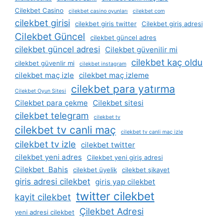
Cilekbet Casino
cilekbet casino oyunları
cilekbet com
cilekbet girisi
cilekbet giris twitter
Cilekbet giriş adresi
Cilekbet Güncel
cilekbet güncel adres
cilekbet güncel adresi
Cilekbet güvenilir mi
cilekbet kaç oldu
cilekbet güvenlir mi
cilekbet instagram
cilekbet maç izle
cilekbet maç izleme
cilekbet para yatırma
Cilekbet Oyun Sitesi
Cilekbet para çekme
Cilekbet sitesi
cilekbet telegram
cilekbet tv
cilekbet tv canli maç
cilekbet tv canli maç izle
cilekbet tv izle
cilekbet twitter
cilekbet yeni adres
Cilekbet yeni giriş adresi
Cilekbet Bahis
cilekbet üyelik
cilekbet şikayet
giris adresi cilekbet
giris yap cilekbet
twitter cilekbet
kayit cilekbet
Çilekbet Adresi
yeni adresi cilekbet