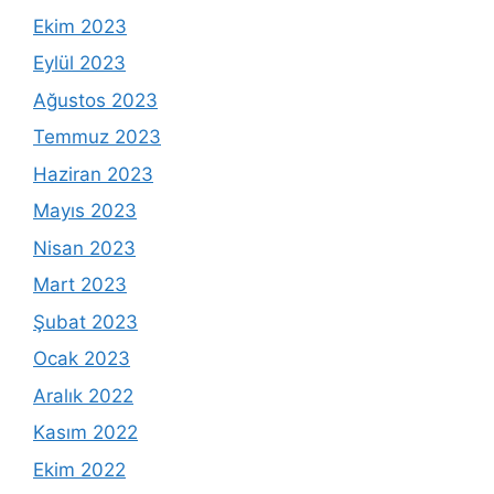
Ekim 2023
Eylül 2023
Ağustos 2023
Temmuz 2023
Haziran 2023
Mayıs 2023
Nisan 2023
Mart 2023
Şubat 2023
Ocak 2023
Aralık 2022
Kasım 2022
Ekim 2022