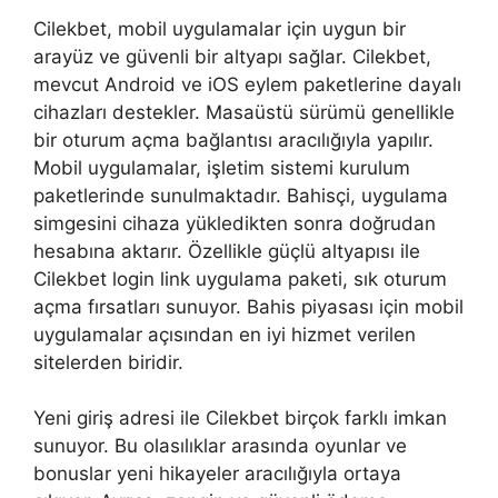
Cilekbet, mobil uygulamalar için uygun bir
arayüz ve güvenli bir altyapı sağlar. Cilekbet,
mevcut Android ve iOS eylem paketlerine dayalı
cihazları destekler. Masaüstü sürümü genellikle
bir oturum açma bağlantısı aracılığıyla yapılır.
Mobil uygulamalar, işletim sistemi kurulum
paketlerinde sunulmaktadır. Bahisçi, uygulama
simgesini cihaza yükledikten sonra doğrudan
hesabına aktarır. Özellikle güçlü altyapısı ile
Cilekbet login link uygulama paketi, sık oturum
açma fırsatları sunuyor. Bahis piyasası için mobil
uygulamalar açısından en iyi hizmet verilen
sitelerden biridir.
Yeni giriş adresi ile Cilekbet birçok farklı imkan
sunuyor. Bu olasılıklar arasında oyunlar ve
bonuslar yeni hikayeler aracılığıyla ortaya