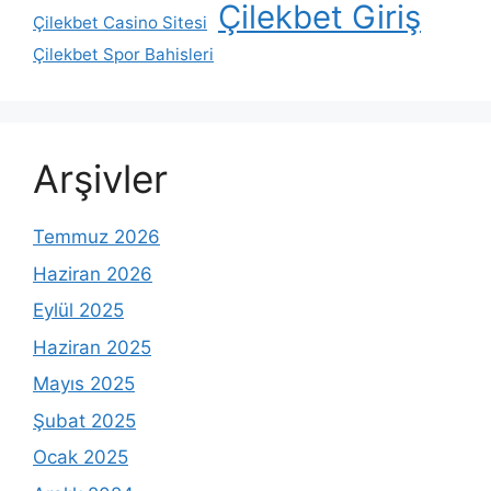
Çilekbet Giriş
Çilekbet Casino Sitesi
Çilekbet Spor Bahisleri
Arşivler
Temmuz 2026
Haziran 2026
Eylül 2025
Haziran 2025
Mayıs 2025
Şubat 2025
Ocak 2025