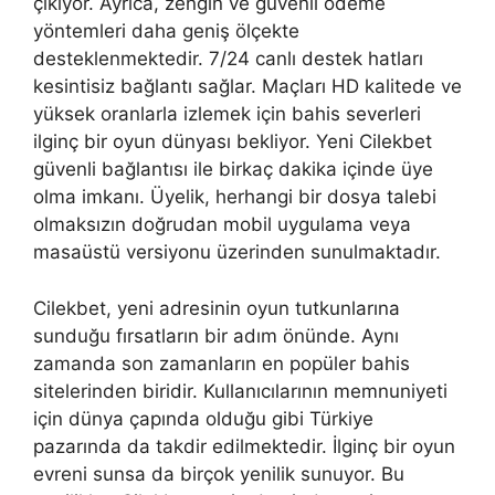
çıkıyor. Ayrıca, zengin ve güvenli ödeme
yöntemleri daha geniş ölçekte
desteklenmektedir. 7/24 canlı destek hatları
kesintisiz bağlantı sağlar. Maçları HD kalitede ve
yüksek oranlarla izlemek için bahis severleri
ilginç bir oyun dünyası bekliyor. Yeni Cilekbet
güvenli bağlantısı ile birkaç dakika içinde üye
olma imkanı. Üyelik, herhangi bir dosya talebi
olmaksızın doğrudan mobil uygulama veya
masaüstü versiyonu üzerinden sunulmaktadır.
Cilekbet, yeni adresinin oyun tutkunlarına
sunduğu fırsatların bir adım önünde. Aynı
zamanda son zamanların en popüler bahis
sitelerinden biridir. Kullanıcılarının memnuniyeti
için dünya çapında olduğu gibi Türkiye
pazarında da takdir edilmektedir. İlginç bir oyun
evreni sunsa da birçok yenilik sunuyor. Bu