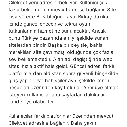
Cilekbet yeni adresini bekliyor. Kullanıcı çok
fazla beklemeden mevcut adrese bağlanır. Site
kısa sürede BTK bloğunu aştı. Birkaç dakika
içinde güncellenecek ve tekrar oyun
tutkunlarının hizmetine sunulacaktır. Ancak
bunu Türkiye pazarında en iyi şekilde sunan
sitelerden biridir. Başka bir deyişle, bahis
meraklıları site çevrimdışı olduğunda çok fazla
şey beklemektedir. Alan adı değiştiğinde web
sitesi hızla aktif hale geldi. Güncel adresi farklı
platformlardan aldıktan sonra güvenli bir şekilde
giriş yapın. Üye bahisçiler aynı şekilde kendi
hesapları üzerinden kayıt olurlar. Yeni üye olmak
isteyen kullanıcılar ana sayfadan dakikalar
içinde üye olabilirler.
Kullanıcılar farklı platformlar üzerinden mevcut
Cilekbet adresine bağlanır. Daha yakın