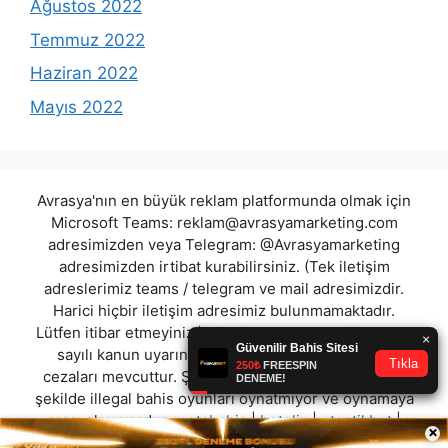
Ağustos 2022
Temmuz 2022
Haziran 2022
Mayıs 2022
Avrasya'nın en büyük reklam platformunda olmak için
Microsoft Teams:
reklam@avrasyamarketing.com
adresimizden veya Telegram: @Avrasyamarketing
adresimizden irtibat kurabilirsiniz. (Tek iletişim
adreslerimiz teams / telegram ve mail adresimizdir.
Harici hiçbir iletişim adresimiz bulunmamaktadır.
Lütfen itibar etmeyiniz.) Türkiye yasalarına göre 7258
sayılı kanun uyarınca yasa dışı bahis oynamanın
cezaları mevcuttur. Şu an bulunduğunuz site hiç bir
şekilde illegal bahis oyunları oynatmıyor ve oynamaya
aracı olmuyordur.
metabahis
|
betelix
|
otantikbet
|
×
jajawin
|
hiltonbet
|
betplay
|
betroys
|
betzmark