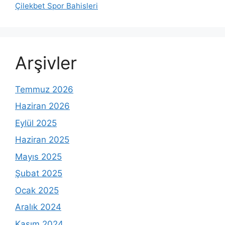
Çilekbet Spor Bahisleri
Arşivler
Temmuz 2026
Haziran 2026
Eylül 2025
Haziran 2025
Mayıs 2025
Şubat 2025
Ocak 2025
Aralık 2024
Kasım 2024