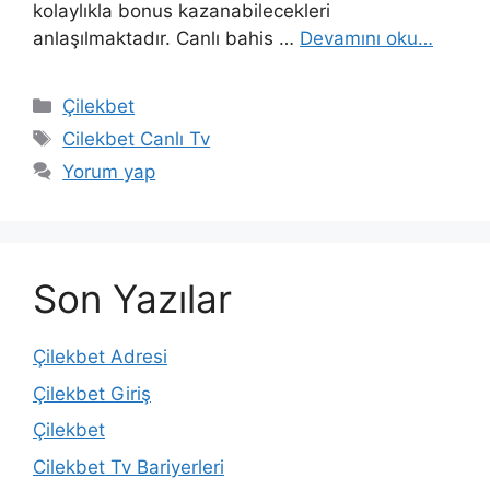
kolaylıkla bonus kazanabilecekleri
anlaşılmaktadır. Canlı bahis …
Devamını oku…
Kategoriler
Çilekbet
Etiketler
Cilekbet Canlı Tv
Yorum yap
Son Yazılar
Çilekbet Adresi
Çilekbet Giriş
Çilekbet
Cilekbet Tv Bariyerleri