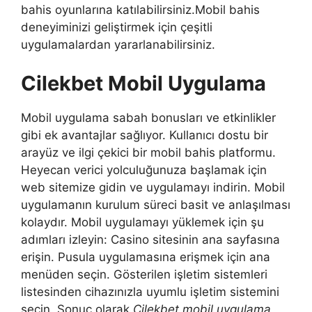
bahis oyunlarına katılabilirsiniz.Mobil bahis
deneyiminizi geliştirmek için çeşitli
uygulamalardan yararlanabilirsiniz.
Cilekbet Mobil Uygulama
Mobil uygulama sabah bonusları ve etkinlikler
gibi ek avantajlar sağlıyor. Kullanıcı dostu bir
arayüz ve ilgi çekici bir mobil bahis platformu.
Heyecan verici yolculuğunuza başlamak için
web sitemize gidin ve uygulamayı indirin. Mobil
uygulamanın kurulum süreci basit ve anlaşılması
kolaydır. Mobil uygulamayı yüklemek için şu
adımları izleyin: Casino sitesinin ana sayfasına
erişin. Pusula uygulamasına erişmek için ana
menüden seçin. Gösterilen işletim sistemleri
listesinden cihazınızla uyumlu işletim sistemini
seçin. Sonuç olarak
Cilekbet mobil uygulama