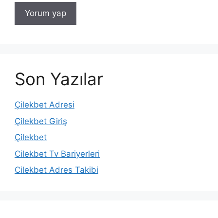
Son Yazılar
Çilekbet Adresi
Çilekbet Giriş
Çilekbet
Cilekbet Tv Bariyerleri
Cilekbet Adres Takibi