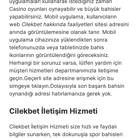
uygulamaları kullanarak istediğiniz zaman
Casino oyunları oynayabilir ve büyük bahisler
yapabilirsiniz. Mobil uygulama, kullanıcıların
web
Cilekbet hakkında faaliyetleri
sitesi adresini
anında görüntülemesine olanak tanır. Mobil
uygulama cihazınıza yüklendikten sonra
telefonunuzda veya tabletinizde bahis
ikonlarının görüntülendiğini göreceksiniz.
Herhangi bir sorunuz varsa, lütfen yardım için
müşteri hizmetleri departmanımızla iletişime
geçin.Geçerli site adresine erişmek için bu
simgeye tıklayın.Dolayısıyla son başarılı bahsin
oynandığı adresi hatırlamanıza gerek yok.
Cilekbet İletişim Hizmeti
Cilekbet İletişim Hizmeti size hızlı ve faydalı
bilgiler sunarken, tek dokunuşla spor bahisleri