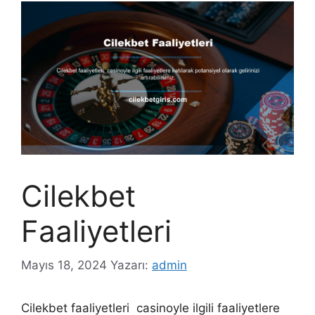
Cilekbet
Faaliyetleri
Mayıs 18, 2024
Yazarı:
admin
Cilekbet faaliyetleri casinoyle ilgili faaliyetlere