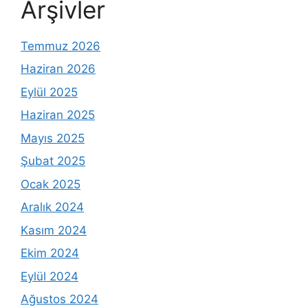
Arşivler
Temmuz 2026
Haziran 2026
Eylül 2025
Haziran 2025
Mayıs 2025
Şubat 2025
Ocak 2025
Aralık 2024
Kasım 2024
Ekim 2024
Eylül 2024
Ağustos 2024