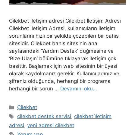
Cilekbet iletişim adresi Cilekbet İletişim Adresi
Cilekbet İletişim Adresi, kullanıcıların iletişim
sorunlarını hızlı bir şekilde çözebilen bir bahis
sitesidir. Cilekbet bahis sitesinin ana
sayfasındaki ‘Yardım Destek’ düğmesine ve
‘Bize Ulaşın’ bölümüne tıklayarak iletişim çok
basittir. Başlamak için web sitesinin bir üyesi
olarak kaydolmanız gerekir. Kullanıcı adınız ve
şifreniz olduğunda, herhangi bir programa
herhangi bir sorun …
Devamını oku…
Kategoriler
Çilekbet
Etiketler
cilekbet destek servisi
,
cilekbet i̇letişim
adresi
,
yeni adresi cilekbet
Yorum yap