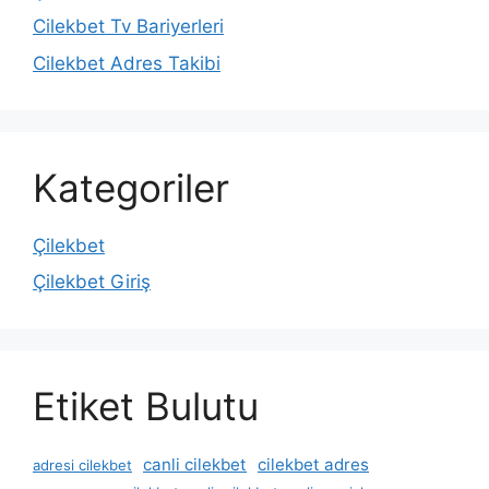
Cilekbet Tv Bariyerleri
Cilekbet Adres Takibi
Kategoriler
Çilekbet
Çilekbet Giriş
Etiket Bulutu
canli cilekbet
cilekbet adres
adresi cilekbet