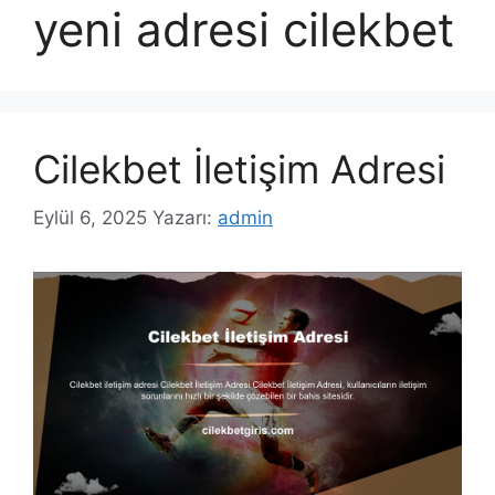
yeni adresi cilekbet
Cilekbet İletişim Adresi
Eylül 6, 2025
Yazarı:
admin