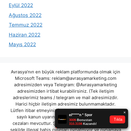
Eylül 2022
Ağustos 2022
Temmuz 2022
Haziran 2022
Mayıs 2022
Avrasya'nın en büyük reklam platformunda olmak için
Microsoft Teams:
reklam@avrasyamarketing.com
adresimizden veya Telegram: @Avrasyamarketing
adresimizden irtibat kurabilirsiniz. (Tek iletişim
adreslerimiz teams / telegram ve mail adresimizdir.
Harici hiçbir iletişim adresimiz bulunmamaktadır.
Lütfen itibar etmeyiniz.) Türkiye yasalarına göre 7258
sayılı kanun uyarınca yasa dışı bahis oynamanın
cezaları mevcuttur. Şu an bulunduğunuz site hiç bir
şekilde illegal bahis oyunları oynatmıyor ve oynamaya