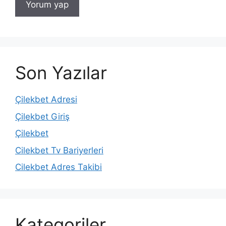
Son Yazılar
Çilekbet Adresi
Çilekbet Giriş
Çilekbet
Cilekbet Tv Bariyerleri
Cilekbet Adres Takibi
Kategoriler