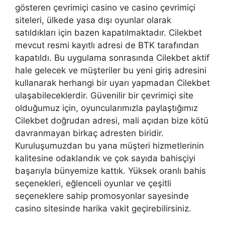
gösteren çevrimiçi casino ve casino çevrimiçi
siteleri, ülkede yasa dışı oyunlar olarak
satıldıkları için bazen kapatılmaktadır. Cilekbet
mevcut resmi kayıtlı adresi de BTK tarafından
kapatıldı. Bu uygulama sonrasında Cilekbet aktif
hale gelecek ve müşteriler bu yeni giriş adresini
kullanarak herhangi bir uyarı yapmadan Cilekbet
ulaşabileceklerdir. Güvenilir bir çevrimiçi site
olduğumuz için, oyuncularımızla paylaştığımız
Cilekbet doğrudan adresi, mali açıdan bize kötü
davranmayan birkaç adresten biridir.
Kuruluşumuzdan bu yana müşteri hizmetlerinin
kalitesine odaklandık ve çok sayıda bahisçiyi
başarıyla bünyemize kattık. Yüksek oranlı bahis
seçenekleri, eğlenceli oyunlar ve çeşitli
seçeneklere sahip promosyonlar sayesinde
casino sitesinde harika vakit geçirebilirsiniz.