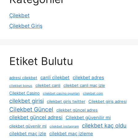
Çilekbet
Çilekbet Giriş
Etiket Bulutu
canli cilekbet
cilekbet adres
adresi cilekbet
cilekbet canli
cilekbet canli maç izle
cilekbet bonus
Cilekbet Casino
cilekbet casino oyunları
cilekbet com
cilekbet girisi
cilekbet giris twitter
Cilekbet giriş adresi
Cilekbet Güncel
cilekbet güncel adres
cilekbet güncel adresi
Cilekbet güvenilir mi
cilekbet kaç oldu
cilekbet güvenlir mi
cilekbet instagram
cilekbet maç izle
cilekbet maç izleme