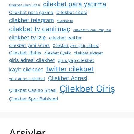
cilekbet para yatırma
Cilekbet Oyun Sitesi
Cilekbet para çekme
Cilekbet sitesi
cilekbet telegram
cilekbet tv
cilekbet tv canli maç
cilekbet tv canli maç izle
cilekbet tv izle
cilekbet twitter
cilekbet yeni adres
Cilekbet yeni giriş adresi
Cilekbet Bahis
cilekbet üyelik
cilekbet şikayet
giris adresi cilekbet
giris yap cilekbet
twitter cilekbet
kayit cilekbet
Çilekbet Adresi
yeni adresi cilekbet
Çilekbet Giriş
Çilekbet Casino Sitesi
Çilekbet Spor Bahisleri
Arşivler