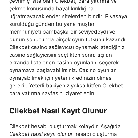
çevrimiçi site olan Cilekbet, para yatırma ve
çekme konusunda hayal kırıklığına
uğratmayacak ender sitelerden biridir. Piyasaya
sürüldüğü günden bu yana müşteri
memnuniyeti bambaşka bir seviyedeydi ve
bunun sonucunda birçok oyun tutkunu kazandı.
Cilekbet casino sağlayıcısı oynamak istediğiniz
casino sağlayıcısını seçtikten sonra açılan
ekranda listelenen casino oyunlarını seçerek
oynamaya başlayabilirsiniz. Casino oyunları
oynayabilmek için yeterli kredinizin olması
gerekir. Yeterli bakiyeniz yoksa lütfen Cilekbet
para yatırma sayfasını ziyaret edin.
Cilekbet Nasıl Kayıt Olunur
Cilekbet hesabı oluşturmak kolaydır. Aşağıda
Cilekbet nasıl kayıt olunur
hesabı oluşturma