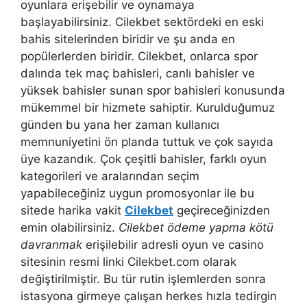
oyunlara erişebilir ve oynamaya
başlayabilirsiniz. Cilekbet sektördeki en eski
bahis sitelerinden biridir ve şu anda en
popülerlerden biridir. Cilekbet, onlarca spor
dalında tek maç bahisleri, canlı bahisler ve
yüksek bahisler sunan spor bahisleri konusunda
mükemmel bir hizmete sahiptir. Kurulduğumuz
günden bu yana her zaman kullanıcı
memnuniyetini ön planda tuttuk ve çok sayıda
üye kazandık. Çok çeşitli bahisler, farklı oyun
kategorileri ve aralarından seçim
yapabileceğiniz uygun promosyonlar ile bu
sitede harika vakit
Cilekbet
geçireceğinizden
emin olabilirsiniz.
Cilekbet ödeme yapma kötü
davranmak
erişilebilir adresli oyun ve casino
sitesinin resmi linki Cilekbet.com olarak
değiştirilmiştir. Bu tür rutin işlemlerden sonra
istasyona girmeye çalışan herkes hızla tedirgin