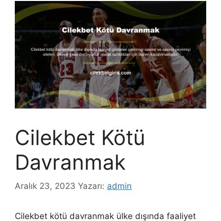
Cilekbet Kötü
Davranmak
Aralık 23, 2023
Yazarı:
admin
Cilekbet kötü davranmak ülke dışında faaliyet