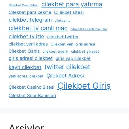
cilekbet para yatırma
Cilekbet Oyun Sitesi
Cilekbet para çekme
Cilekbet sitesi
cilekbet telegram
cilekbet tv
cilekbet tv canli maç
cilekbet tv canli maç izle
cilekbet tv izle
cilekbet twitter
cilekbet yeni adres
Cilekbet yeni giriş adresi
Cilekbet Bahis
cilekbet üyelik
cilekbet şikayet
giris adresi cilekbet
giris yap cilekbet
twitter cilekbet
kayit cilekbet
Çilekbet Adresi
yeni adresi cilekbet
Çilekbet Giriş
Çilekbet Casino Sitesi
Çilekbet Spor Bahisleri
Arşivler