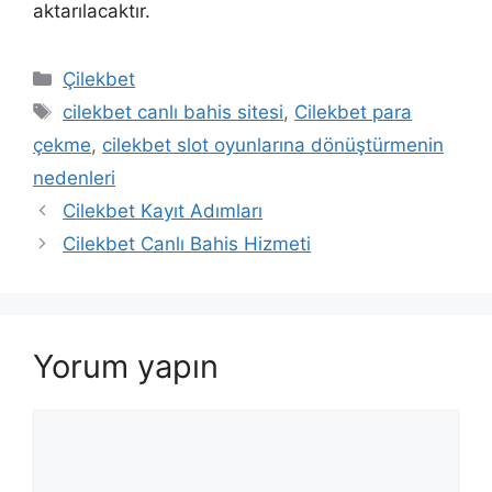
aktarılacaktır.
Kategoriler
Çilekbet
Etiketler
cilekbet canlı bahis sitesi
,
Cilekbet para
çekme
,
cilekbet slot oyunlarına dönüştürmenin
nedenleri
Yazı
Cilekbet Kayıt Adımları
dolaşımı
Cilekbet Canlı Bahis Hizmeti
Yorum yapın
Yorum