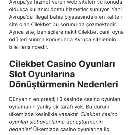
Avrupa’ya hizmet veren web siteleri bu konuda
oldukça kullanıcı dostu hizmetler sunuyor. Yani
Avrupa’da illegal bahis piyasasındaki en kaliteli
site olan Cilekbet bu sorunu da çözmektedir.
Ayrıca site, bahisçilere nakit Cilekbet canlı oyna
ödülleri sunma konusunda Avrupa sitelerinin
bile ilerisindedir.
Cilekbet Casino Oyunları
Slot Oyunlarına
Dönüştürmenin Nedenleri
Dünyanın en prestijli ülkesinde casino oyunları
oynamanın yanlış bir tarafı yok. Bu durum
ülkemizde kesinlikle yasaktır.
Cilekbet casino
oyunları slot oyunlarına dönüştürmenin
nedenleri
Ülkemizde casino oyunlarına ilgi