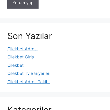
Son Yazılar
Çilekbet Adresi
Çilekbet Giriş
Çilekbet
Cilekbet Tv Bariyerleri
Cilekbet Adres Takibi
Kategoriler