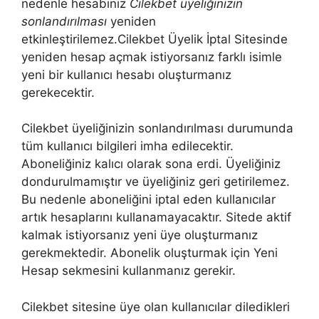
nedenle hesabınız
Cilekbet üyeliğinizin
sonlandırılması
yeniden
etkinleştirilemez.Cilekbet Üyelik İptal Sitesinde
yeniden hesap açmak istiyorsanız farklı isimle
yeni bir kullanıcı hesabı oluşturmanız
gerekecektir.
Cilekbet üyeliğinizin sonlandırılması durumunda
tüm kullanıcı bilgileri imha edilecektir.
Aboneliğiniz kalıcı olarak sona erdi. Üyeliğiniz
dondurulmamıştır ve üyeliğiniz geri getirilemez.
Bu nedenle aboneliğini iptal eden kullanıcılar
artık hesaplarını kullanamayacaktır. Sitede aktif
kalmak istiyorsanız yeni üye oluşturmanız
gerekmektedir. Abonelik oluşturmak için Yeni
Hesap sekmesini kullanmanız gerekir.
Cilekbet sitesine üye olan kullanıcılar diledikleri