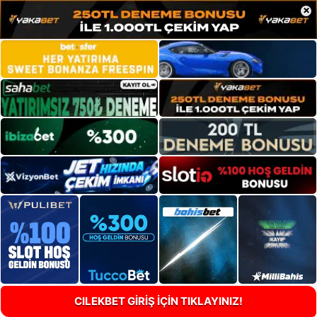
×
CILEKBET GİRİŞ İÇİN TIKLAYINIZ!