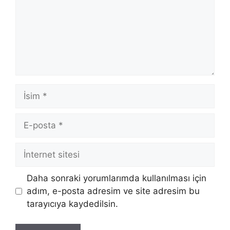
İsim
E-
posta
İnternet
sitesi
Daha sonraki yorumlarımda kullanılması için
adım, e-posta adresim ve site adresim bu
tarayıcıya kaydedilsin.