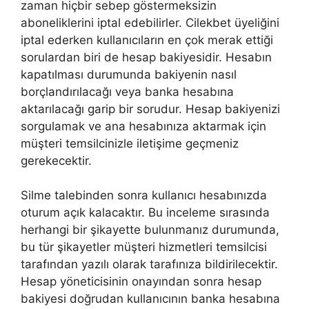
zaman hiçbir sebep göstermeksizin
aboneliklerini iptal edebilirler. Cilekbet üyeliğini
iptal ederken kullanıcıların en çok merak ettiği
sorulardan biri de hesap bakiyesidir. Hesabın
kapatılması durumunda bakiyenin nasıl
borçlandırılacağı veya banka hesabına
aktarılacağı garip bir sorudur. Hesap bakiyenizi
sorgulamak ve ana hesabınıza aktarmak için
müşteri temsilcinizle iletişime geçmeniz
gerekecektir.
Silme talebinden sonra kullanıcı hesabınızda
oturum açık kalacaktır. Bu inceleme sırasında
herhangi bir şikayette bulunmanız durumunda,
bu tür şikayetler müşteri hizmetleri temsilcisi
tarafından yazılı olarak tarafınıza bildirilecektir.
Hesap yöneticisinin onayından sonra hesap
bakiyesi doğrudan kullanıcının banka hesabına