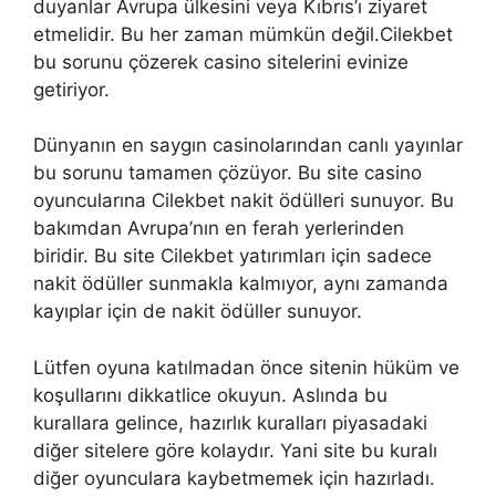
duyanlar Avrupa ülkesini veya Kıbrıs’ı ziyaret
etmelidir. Bu her zaman mümkün değil.Cilekbet
bu sorunu çözerek casino sitelerini evinize
getiriyor.
Dünyanın en saygın casinolarından canlı yayınlar
bu sorunu tamamen çözüyor. Bu site casino
oyuncularına Cilekbet nakit ödülleri sunuyor. Bu
bakımdan Avrupa’nın en ferah yerlerinden
biridir. Bu site Cilekbet yatırımları için sadece
nakit ödüller sunmakla kalmıyor, aynı zamanda
kayıplar için de nakit ödüller sunuyor.
Lütfen oyuna katılmadan önce sitenin hüküm ve
koşullarını dikkatlice okuyun. Aslında bu
kurallara gelince, hazırlık kuralları piyasadaki
diğer sitelere göre kolaydır. Yani site bu kuralı
diğer oyunculara kaybetmemek için hazırladı.