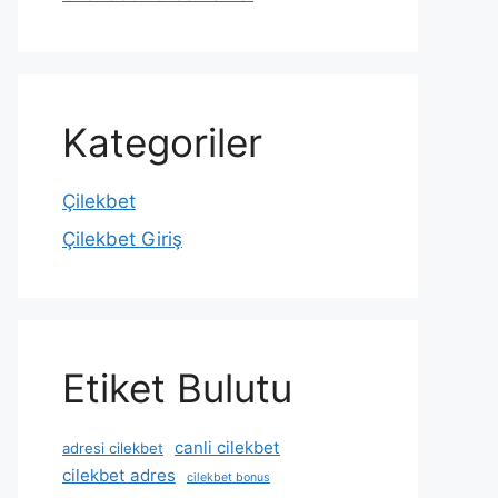
Kategoriler
Çilekbet
Çilekbet Giriş
Etiket Bulutu
canli cilekbet
adresi cilekbet
cilekbet adres
cilekbet bonus