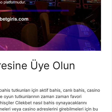
resine Üye Olun
ahis tutkunları için aktif bahis, canlı bahis, casino
ve oyun tutkunlarının zaman zaman favori
ahisçiler Cilekbet nasıl bahis oynayacaklarını
eleri veya casino adreslerini girebilmeleri için bu