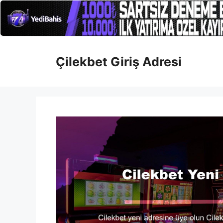
İçeriğe
atla
Çilekbet Giriş Adresi