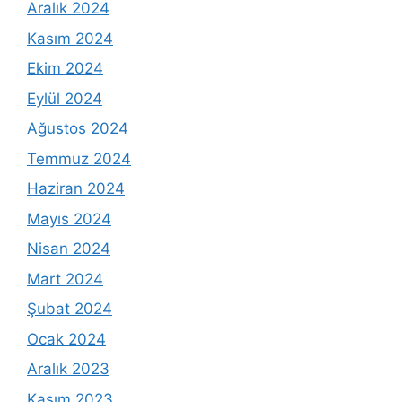
Aralık 2024
Kasım 2024
Ekim 2024
Eylül 2024
Ağustos 2024
Temmuz 2024
Haziran 2024
Mayıs 2024
Nisan 2024
Mart 2024
Şubat 2024
Ocak 2024
Aralık 2023
Kasım 2023