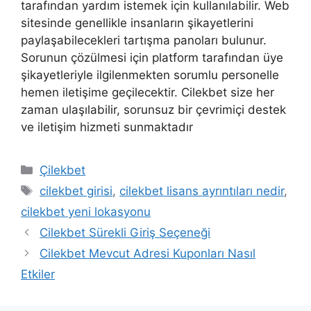
tarafından yardım istemek için kullanılabilir. Web
sitesinde genellikle insanların şikayetlerini
paylaşabilecekleri tartışma panoları bulunur.
Sorunun çözülmesi için platform tarafından üye
şikayetleriyle ilgilenmekten sorumlu personelle
hemen iletişime geçilecektir. Cilekbet size her
zaman ulaşılabilir, sorunsuz bir çevrimiçi destek
ve iletişim hizmeti sunmaktadır
Kategoriler
Çilekbet
Etiketler
cilekbet girisi
,
cilekbet lisans ayrıntıları nedir
,
cilekbet yeni lokasyonu
Yazı
Cilekbet Sürekli Giriş Seçeneği
dolaşımı
Cilekbet Mevcut Adresi Kuponları Nasıl
Etkiler