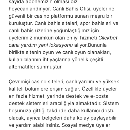
sayıda abonemizin olması bizi
heyecanlandırıyor. Canlı Bahis Ofisi, üyelerine
güvenli bir casino platformu sunan meşru bir
kuruluştur. Canlı bahis siteleri, spor bahisleri ve
canlı bahis üzerine yoğunlaştığımız için
üyelerimiz mümkün olan en iyi hizmeti
Cilekbet
canlı yardım yeni lokasyonu
alıyor.Bununla
birlikte sitenin oyun ve canlı oyun olanakları,
kullanıcılarının ihtiyaçlarına yönelik çeşitli
alternatifler sunmuştur
Çevrimiçi casino siteleri, canlı yardım ve yüksek
kaliteli bölümlere erişim sağlar. Özellikle üyeler
en fazla hizmeti yerinde destek ve e-posta
destek sistemleri aracılığıyla almaktadır. Sistem
hoşunuza gittiği takdirde daha kullanıcı dostu
olacak, ayrıca belgeleri daha kolay paylaşabilir
ve yardım alabilirsiniz. Sosyal medya üyeler