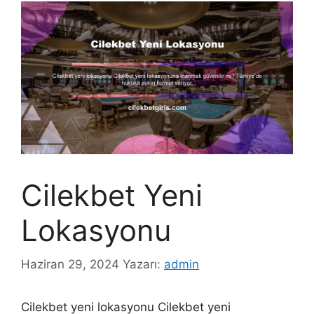
Cilekbet Yeni
Lokasyonu
Haziran 29, 2024
Yazarı:
admin
Cilekbet yeni lokasyonu Cilekbet yeni