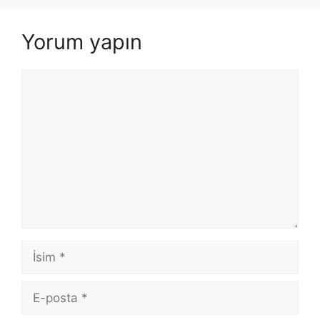
Yorum yapın
Yorum
İsim
E-
posta