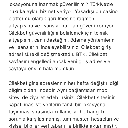
lokasyonuna inanmak güvenilir mi? Türkiye’de
hukuka aykırı hizmet veriyor. Yasadışı bir casino
platformu olarak görülmesine rağmen
altyapısına ve lisanslarına olan güveni koruyor.
Cilekbet güvenilirliğini belirlemek için teknik
altyapısını, canlı desteğini, ödeme yöntemlerini
ve lisanslarını inceleyebilirsiniz. Cilekbet giriş
adresi sürekli değişmektedir. BTK, Cilekbet
sayfasını engelledi ancak yeni giriş adresiyle
sayfaya erişim hâlâ mümkün
Cilekbet giriş adreslerinin her hafta değiştirildiği
bilgimiz dahilindedir. Aynı bağlantıdan mobil
siteyi de ziyaret edebilirsiniz. Cilekbet sitesinin
kapatılması ve verilerin farklı bir lokasyona
taşınması sırasında kullanıcılar herhangi bir
sorunla karşılaşmamış, tüm müşteri hesapları ve
kişisel bilgiler veri tabanı ile birlikte aktarılmıştır.