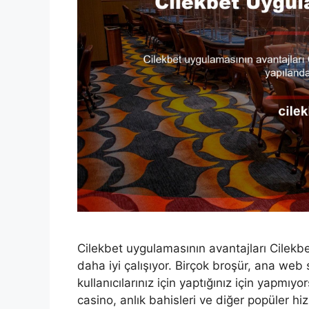
Cilekbet uygulamasının avantajları Cilek
daha iyi çalışıyor. Birçok broşür, ana web s
kullanıcılarınız için yaptığınız için yapmıy
casino, anlık bahisleri ve diğer popüler hi