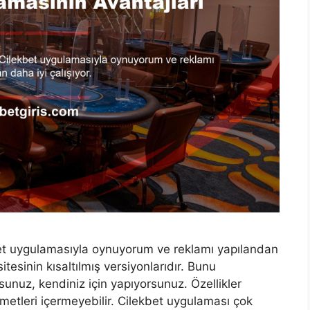
bet uygulamasıyla oynuyorum ve reklamı yapılandan
itesinin kısaltılmış versiyonlarıdır. Bunu
orsunuz, kendiniz için yapıyorsunuz. Özellikler
zmetleri içermeyebilir. Cilekbet uygulaması çok