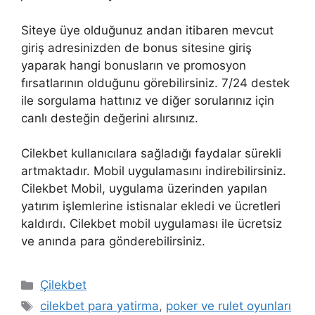
Siteye üye olduğunuz andan itibaren mevcut
giriş adresinizden de bonus sitesine giriş
yaparak hangi bonusların ve promosyon
fırsatlarının olduğunu görebilirsiniz. 7/24 destek
ile sorgulama hattınız ve diğer sorularınız için
canlı desteğin değerini alırsınız.
Cilekbet kullanıcılara sağladığı faydalar sürekli
artmaktadır. Mobil uygulamasını indirebilirsiniz.
Cilekbet Mobil, uygulama üzerinden yapılan
yatırım işlemlerine istisnalar ekledi ve ücretleri
kaldırdı. Cilekbet mobil uygulaması ile ücretsiz
ve anında para gönderebilirsiniz.
Kategoriler
Çilekbet
Etiketler
cilekbet para yatirma
,
poker ve rulet oyunları