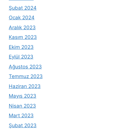
Şubat 2024
Ocak 2024
Aralık 2023
Kasım 2023
Ekim 2023
Eylül 2023
Ağustos 2023
Temmuz 2023
Haziran 2023
Mayıs 2023
Nisan 2023
Mart 2023
Şubat 2023