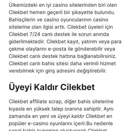
Ülkemizdeki en iyi casino sitelerinden biri olan
Cilekbet hemen geçerli bir şikayette bulundu.
Bahisçilerin ve casino oyuncularının casino
sitelerine olan ilgisi arttı. Cilekbet üyeleri için
Cilekbet 7/24 canlı destek ile sorun anında
giderilmektedir. Cilekbet kayıt, yatırım veya para
çekme olaylarını e-posta ile gönderebilir veya
Cilekbet canlı destek hattına bağlanabilirsiniz.
Cilekbet canlı bahis sitesi daha verimli hizmet
verebilmek için giriş adresini değiştirebilir.
Üyeyi Kaldır Cilekbet
Cilekbet affiliate scrap, diğer bahis sitelerine
kıyasla en yüksek talep oranına sahiptir. Aynı
zamanda en yeni ve
üyeyi kaldır Cilekbet
en
popüler e-casino oyunlarını içerir.Bu nedenle
sanal bahis kuponları oluşturarak Cilekbet