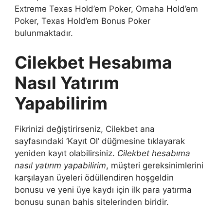
Extreme Texas Hold’em Poker, Omaha Hold’em
Poker, Texas Hold’em Bonus Poker
bulunmaktadır.
Cilekbet Hesabıma
Nasıl Yatırım
Yapabilirim
Fikrinizi değiştirirseniz, Cilekbet ana
sayfasındaki ‘Kayıt Ol’ düğmesine tıklayarak
yeniden kayıt olabilirsiniz.
Cilekbet hesabıma
nasıl yatırım yapabilirim
, müşteri gereksinimlerini
karşılayan üyeleri ödüllendiren hoşgeldin
bonusu ve yeni üye kaydı için ilk para yatırma
bonusu sunan bahis sitelerinden biridir.