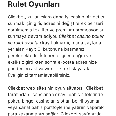
Rulet Oyunları
Cilekbet, kullanıcılara daha iyi casino hizmetleri
sunmak için giriş adresini değiştirerek benzeri
görülmemiş teklifler ve premium promosyonlar
sunmaya devam ediyor.
Cilekbet casino poker
ve rulet oyunları
kayıt olmak için ana sayfada
yer alan Kayıt Ol butonuna basmanız
gerekmektedir. İstenen bilgileri doğru ve
eksiksiz girdikten sonra e-posta adresinize
gönderilen aktivasyon linkine tıklayarak
üyeliğinizi tamamlayabilirsiniz.
Cilekbet web sitesinin oyun altyapısı, Cilekbet
tarafından lisanslanan onaylı bahis sitelerinde
poker, bingo, casinolar, slotlar, belirli oyunlar
veya sanal bahis portföylerine yatırım yaparak
para kazanmanızı sağlar. Cilekbet sayfanızda