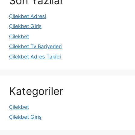
Son Yazılar
Çilekbet Adresi
Çilekbet Giriş
Çilekbet
Cilekbet Tv Bariyerleri
Cilekbet Adres Takibi
Kategoriler
Çilekbet
Çilekbet Giriş