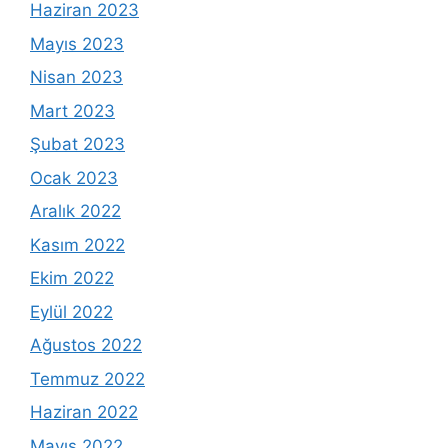
Haziran 2023
Mayıs 2023
Nisan 2023
Mart 2023
Şubat 2023
Ocak 2023
Aralık 2022
Kasım 2022
Ekim 2022
Eylül 2022
Ağustos 2022
Temmuz 2022
Haziran 2022
Mayıs 2022