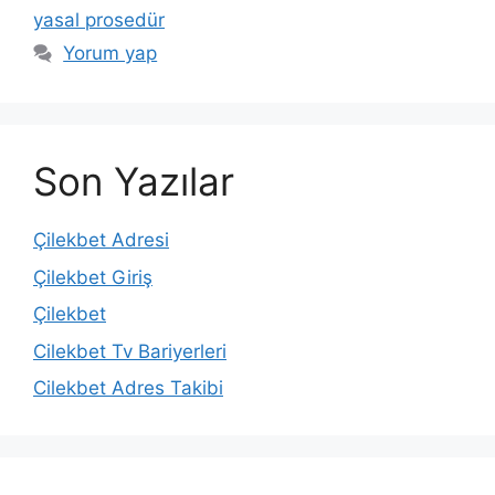
yasal prosedür
Yorum yap
Son Yazılar
Çilekbet Adresi
Çilekbet Giriş
Çilekbet
Cilekbet Tv Bariyerleri
Cilekbet Adres Takibi