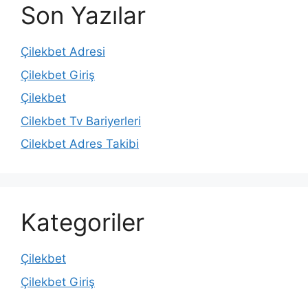
Son Yazılar
Çilekbet Adresi
Çilekbet Giriş
Çilekbet
Cilekbet Tv Bariyerleri
Cilekbet Adres Takibi
Kategoriler
Çilekbet
Çilekbet Giriş