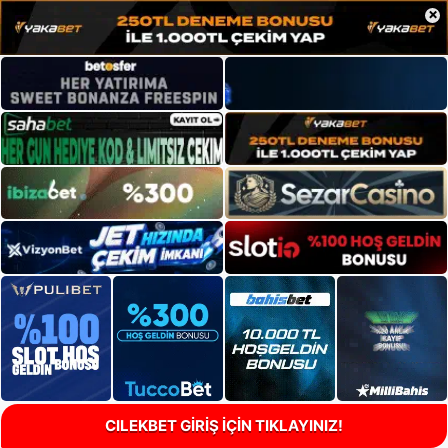
×
CILEKBET GİRİŞ İÇİN TIKLAYINIZ!