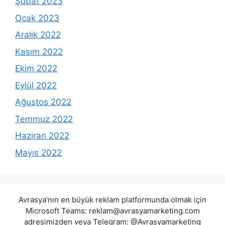
Şubat 2023
Ocak 2023
Aralık 2022
Kasım 2022
Ekim 2022
Eylül 2022
Ağustos 2022
Temmuz 2022
Haziran 2022
Mayıs 2022
Avrasya'nın en büyük reklam platformunda olmak için
Microsoft Teams:
reklam@avrasyamarketing.com
adresimizden veya Telegram: @Avrasyamarketing