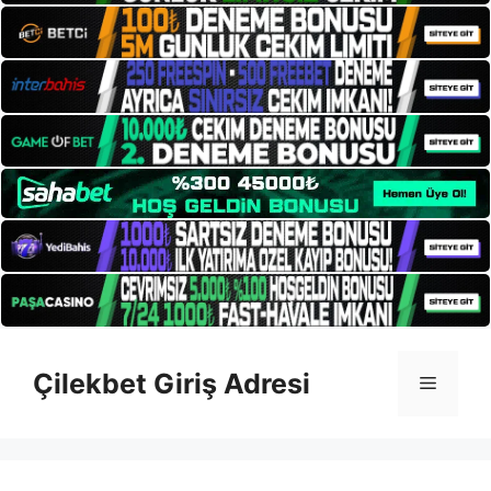
İçeriğe
atla
Çilekbet Giriş Adresi
Menü