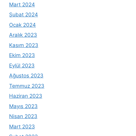
Mart 2024
Şubat 2024
Ocak 2024
Aralık 2023
Kasım 2023
Ekim 2023
Eylül 2023
Ağustos 2023
Temmuz 2023
Haziran 2023
Mayıs 2023
Nisan 2023
Mart 2023