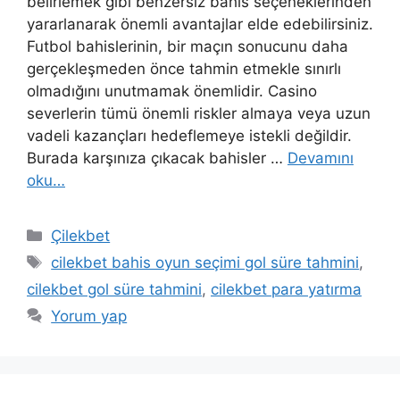
belirlemek gibi benzersiz bahis seçeneklerinden
yararlanarak önemli avantajlar elde edebilirsiniz.
Futbol bahislerinin, bir maçın sonucunu daha
gerçekleşmeden önce tahmin etmekle sınırlı
olmadığını unutmamak önemlidir. Casino
severlerin tümü önemli riskler almaya veya uzun
vadeli kazançları hedeflemeye istekli değildir.
Burada karşınıza çıkacak bahisler …
Devamını
oku…
Kategoriler
Çilekbet
Etiketler
cilekbet bahis oyun seçimi gol süre tahmini
,
cilekbet gol süre tahmini
,
cilekbet para yatırma
Yorum yap