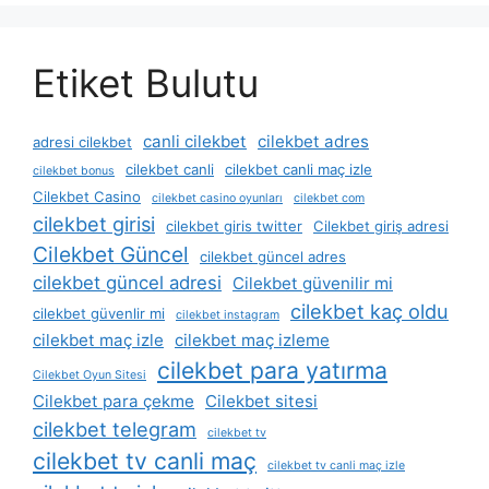
Etiket Bulutu
canli cilekbet
cilekbet adres
adresi cilekbet
cilekbet canli
cilekbet canli maç izle
cilekbet bonus
Cilekbet Casino
cilekbet casino oyunları
cilekbet com
cilekbet girisi
cilekbet giris twitter
Cilekbet giriş adresi
Cilekbet Güncel
cilekbet güncel adres
cilekbet güncel adresi
Cilekbet güvenilir mi
cilekbet kaç oldu
cilekbet güvenlir mi
cilekbet instagram
cilekbet maç izle
cilekbet maç izleme
cilekbet para yatırma
Cilekbet Oyun Sitesi
Cilekbet para çekme
Cilekbet sitesi
cilekbet telegram
cilekbet tv
cilekbet tv canli maç
cilekbet tv canli maç izle