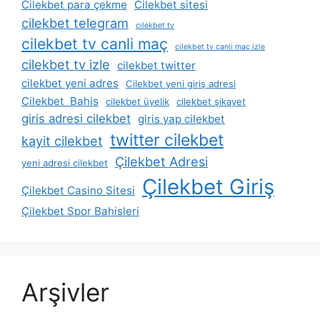
Cilekbet para çekme
Cilekbet sitesi
cilekbet telegram
cilekbet tv
cilekbet tv canli maç
cilekbet tv canli maç izle
cilekbet tv izle
cilekbet twitter
cilekbet yeni adres
Cilekbet yeni giriş adresi
Cilekbet Bahis
cilekbet üyelik
cilekbet şikayet
giris adresi cilekbet
giris yap cilekbet
twitter cilekbet
kayit cilekbet
Çilekbet Adresi
yeni adresi cilekbet
Çilekbet Giriş
Çilekbet Casino Sitesi
Çilekbet Spor Bahisleri
Arşivler