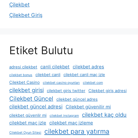
Çilekbet
Çilekbet Giriş
Etiket Bulutu
canli cilekbet
cilekbet adres
adresi cilekbet
cilekbet canli
cilekbet canli maç izle
cilekbet bonus
Cilekbet Casino
cilekbet casino oyunları
cilekbet com
cilekbet girisi
cilekbet giris twitter
Cilekbet giriş adresi
Cilekbet Güncel
cilekbet güncel adres
cilekbet güncel adresi
Cilekbet güvenilir mi
cilekbet kaç oldu
cilekbet güvenlir mi
cilekbet instagram
cilekbet maç izle
cilekbet maç izleme
cilekbet para yatırma
Cilekbet Oyun Sitesi