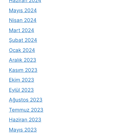
Haziran 2024
Mayıs 2024
Nisan 2024
Mart 2024
Şubat 2024
Ocak 2024
Aralık 2023
Kasım 2023
Ekim 2023
Eylül 2023
Ağustos 2023
Temmuz 2023
Haziran 2023
Mayıs 2023