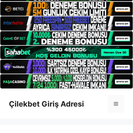
İçeriğe
atla
Çilekbet Giriş Adresi
Menü