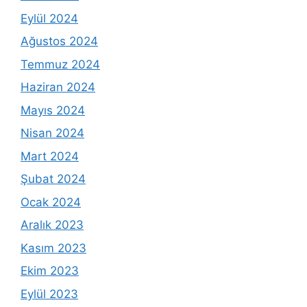
Eylül 2024
Ağustos 2024
Temmuz 2024
Haziran 2024
Mayıs 2024
Nisan 2024
Mart 2024
Şubat 2024
Ocak 2024
Aralık 2023
Kasım 2023
Ekim 2023
Eylül 2023