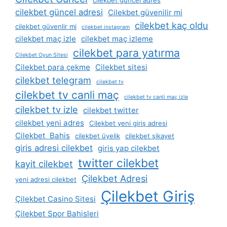
cilekbet güncel adresi
Cilekbet güvenilir mi
cilekbet kaç oldu
cilekbet güvenlir mi
cilekbet instagram
cilekbet maç izle
cilekbet maç izleme
cilekbet para yatırma
Cilekbet Oyun Sitesi
Cilekbet para çekme
Cilekbet sitesi
cilekbet telegram
cilekbet tv
cilekbet tv canli maç
cilekbet tv canli maç izle
cilekbet tv izle
cilekbet twitter
cilekbet yeni adres
Cilekbet yeni giriş adresi
Cilekbet Bahis
cilekbet üyelik
cilekbet şikayet
giris adresi cilekbet
giris yap cilekbet
twitter cilekbet
kayit cilekbet
Çilekbet Adresi
yeni adresi cilekbet
Çilekbet Giriş
Çilekbet Casino Sitesi
Çilekbet Spor Bahisleri