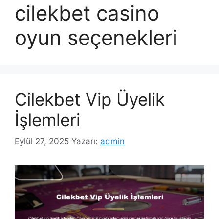
cilekbet casino
oyun seçenekleri
Cilekbet Vip Üyelik
İşlemleri
Eylül 27, 2025
Yazarı:
admin