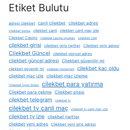
Etiket Bulutu
canli cilekbet
cilekbet adres
adresi cilekbet
cilekbet canli
cilekbet canli maç izle
cilekbet bonus
Cilekbet Casino
cilekbet casino oyunları
cilekbet com
cilekbet girisi
cilekbet giris twitter
Cilekbet giriş adresi
Cilekbet Güncel
cilekbet güncel adres
cilekbet güncel adresi
Cilekbet güvenilir mi
cilekbet kaç oldu
cilekbet güvenlir mi
cilekbet instagram
cilekbet maç izle
cilekbet maç izleme
cilekbet para yatırma
Cilekbet Oyun Sitesi
Cilekbet para çekme
Cilekbet sitesi
cilekbet telegram
cilekbet tv
cilekbet tv canli maç
cilekbet tv canli maç izle
cilekbet tv izle
cilekbet twitter
cilekbet yeni adres
Cilekbet yeni giriş adresi