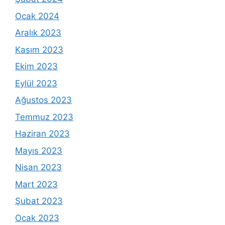
Ocak 2024
Aralık 2023
Kasım 2023
Ekim 2023
Eylül 2023
Ağustos 2023
Temmuz 2023
Haziran 2023
Mayıs 2023
Nisan 2023
Mart 2023
Şubat 2023
Ocak 2023