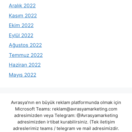
Aralık 2022
Kasım 2022
Ekim 2022
Eylül 2022
Ağustos 2022
Temmuz 2022
Haziran 2022
Mayıs 2022
Avrasya'nın en büyük reklam platformunda olmak için
Microsoft Teams:
reklam@avrasyamarketing.com
adresimizden veya Telegram: @Avrasyamarketing
adresimizden irtibat kurabilirsiniz. (Tek iletişim
adreslerimiz teams / telegram ve mail adresimizdir.