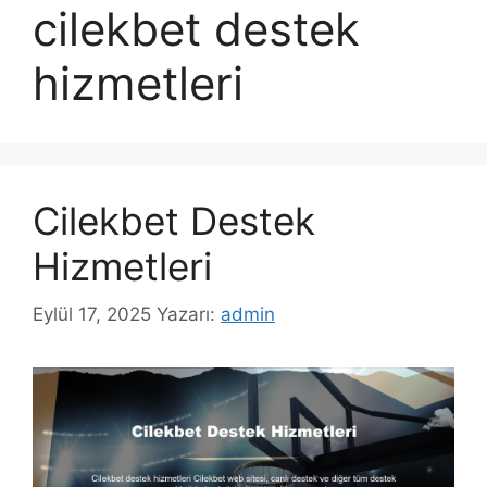
cilekbet destek
hizmetleri
Cilekbet Destek
Hizmetleri
Eylül 17, 2025
Yazarı:
admin