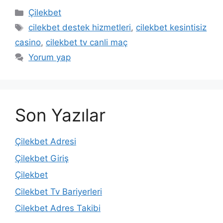
Kategoriler
Çilekbet
Etiketler
cilekbet destek hizmetleri
,
cilekbet kesintisiz
casino
,
cilekbet tv canli maç
Yorum yap
Son Yazılar
Çilekbet Adresi
Çilekbet Giriş
Çilekbet
Cilekbet Tv Bariyerleri
Cilekbet Adres Takibi