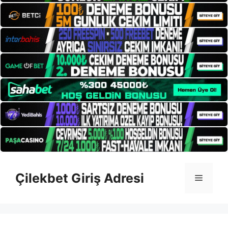
İçeriğe
atla
Çilekbet Giriş Adresi
Menü