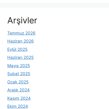
Arşivler
Temmuz 2026
Haziran 2026
Eylül 2025
Haziran 2025
Mayıs 2025
Şubat 2025
Ocak 2025
Aralık 2024
Kasım 2024
Ekim 2024