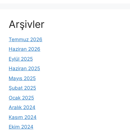
Arşivler
Temmuz 2026
Haziran 2026
Eylül 2025
Haziran 2025
Mayıs 2025
Şubat 2025
Ocak 2025
Aralık 2024
Kasım 2024
Ekim 2024