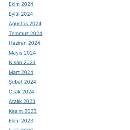
Ekim 2024
Eylül 2024
Ağustos 2024
Temmuz 2024
Haziran 2024
Mayıs 2024
Nisan 2024
Mart 2024
Şubat 2024
Ocak 2024
Aralık 2023
Kasım 2023
Ekim 2023