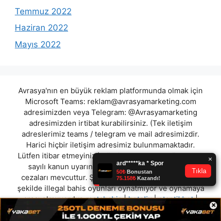
Temmuz 2022
Haziran 2022
Mayıs 2022
Avrasya'nın en büyük reklam platformunda olmak için
Microsoft Teams:
reklam@avrasyamarketing.com
adresimizden veya Telegram: @Avrasyamarketing
adresimizden irtibat kurabilirsiniz. (Tek iletişim
adreslerimiz teams / telegram ve mail adresimizdir.
Harici hiçbir iletişim adresimiz bulunmamaktadır.
Lütfen itibar etmeyiniz.) Türkiye yasalarına göre 7258
sayılı kanun uyarınca yasa dışı bahis oynamanın
cezaları mevcuttur. Şu an bulunduğunuz site hiç bir
şekilde illegal bahis oyunları oynatmıyor ve oynamaya
aracı olmuyordur.
metabahis
|
betelix
|
otantikbet
|
×
jajawin
|
hiltonbet
|
betplay
|
betroys
|
betzmark