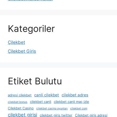
Kategoriler
Çilekbet
Çilekbet Giriş
Etiket Bulutu
canli cilekbet
cilekbet adres
adresi cilekbet
cilekbet canli
cilekbet canli maç izle
cilekbet bonus
Cilekbet Casino
cilekbet casino oyunları
cilekbet com
cilekbet girisi
cilekbet giris twitter
Cilekbet giriş adresi