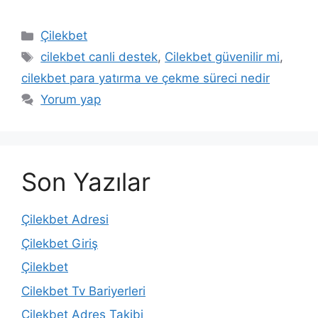
Kategoriler
Çilekbet
Etiketler
cilekbet canli destek
,
Cilekbet güvenilir mi
,
cilekbet para yatırma ve çekme süreci nedir
Yorum yap
Son Yazılar
Çilekbet Adresi
Çilekbet Giriş
Çilekbet
Cilekbet Tv Bariyerleri
Cilekbet Adres Takibi