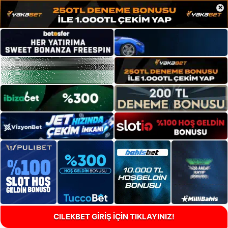
×
CILEKBET GİRİŞ İÇİN TIKLAYINIZ!