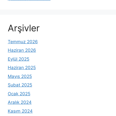
Arşivler
Temmuz 2026
Haziran 2026
Eylül 2025
Haziran 2025
Mayıs 2025
Şubat 2025
Ocak 2025
Aralık 2024
Kasım 2024