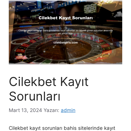
Cilekbet Kayıt
Sorunları
Mart 13, 2024
Yazarı:
admin
Cilekbet kayıt sorunları bahis sitelerinde kayıt