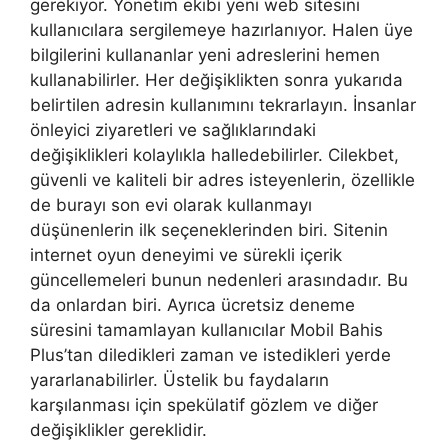
gerekiyor. Yönetim ekibi yeni web sitesini
kullanıcılara sergilemeye hazırlanıyor. Halen üye
bilgilerini kullananlar yeni adreslerini hemen
kullanabilirler. Her değişiklikten sonra yukarıda
belirtilen adresin kullanımını tekrarlayın. İnsanlar
önleyici ziyaretleri ve sağlıklarındaki
değişiklikleri kolaylıkla halledebilirler. Cilekbet,
güvenli ve kaliteli bir adres isteyenlerin, özellikle
de burayı son evi olarak kullanmayı
düşünenlerin ilk seçeneklerinden biri. Sitenin
internet oyun deneyimi ve sürekli içerik
güncellemeleri bunun nedenleri arasındadır. Bu
da onlardan biri. Ayrıca ücretsiz deneme
süresini tamamlayan kullanıcılar Mobil Bahis
Plus’tan diledikleri zaman ve istedikleri yerde
yararlanabilirler. Üstelik bu faydaların
karşılanması için spekülatif gözlem ve diğer
değişiklikler gereklidir.