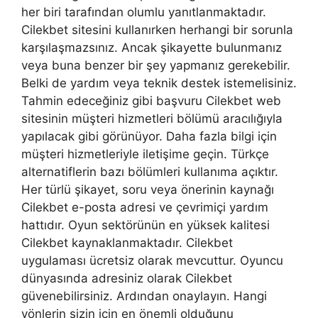
her biri tarafından olumlu yanıtlanmaktadır.
Cilekbet sitesini kullanırken herhangi bir sorunla
karşılaşmazsınız. Ancak şikayette bulunmanız
veya buna benzer bir şey yapmanız gerekebilir.
Belki de yardım veya teknik destek istemelisiniz.
Tahmin edeceğiniz gibi başvuru Cilekbet web
sitesinin müşteri hizmetleri bölümü aracılığıyla
yapılacak gibi görünüyor. Daha fazla bilgi için
müşteri hizmetleriyle iletişime geçin. Türkçe
alternatiflerin bazı bölümleri kullanıma açıktır.
Her türlü şikayet, soru veya önerinin kaynağı
Cilekbet e-posta adresi ve çevrimiçi yardım
hattıdır. Oyun sektörünün en yüksek kalitesi
Cilekbet kaynaklanmaktadır. Cilekbet
uygulaması ücretsiz olarak mevcuttur. Oyuncu
dünyasında adresiniz olarak Cilekbet
güvenebilirsiniz. Ardından onaylayın. Hangi
yönlerin sizin için en önemli olduğunu