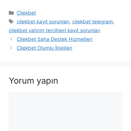
Kategoriler
Çilekbet
Etiketler
cilekbet kayıt sorunları
,
cilekbet telegram
,
cilekbet yatırım tercihleri kayıt sorunları
Yazı
Cilekbet Saha Destek Hizmetleri
dolaşımı
Cilekbet Olumlu İlişkileri
Yorum yapın
Yorum