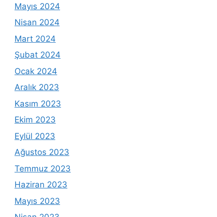
Mayıs 2024
Nisan 2024
Mart 2024
Şubat 2024
Ocak 2024
Aralık 2023
Kasım 2023
Ekim 2023
Eylül 2023
Ağustos 2023
Temmuz 2023
Haziran 2023
Mayıs 2023