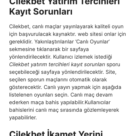
Cilekbet Yatırım Tercihleri
Kayıt Sorunları
Cilekbet, canlı maçlar yayınlayarak kaliteli oyun
için başvurulacak kaynaktır. web sitesi onlar için
gereklidir. Yakınlaştırılanlar ‘Canlı Oyunlar’
sekmesine tıklanarak bir sayfaya
yönlendirilecektir. Kullanıcı izlemek istediği
Cilekbet yatırım tercihleri kayıt sorunları
sporu
seçebileceği sayfaya yönlendirilecektir. Site,
seçilen sporun maçlarını otomatik olarak
gösterecektir. Canlı yayın yapmak için aşağıda
listelenen oyunları seçin. Canlı maç devam
ederken maça bahis yapılabilir.Kullanıcılar
bahislerini canlı maç sırasında gözlemleyerek
yapabilirler.
Cilekbet İkamet Yerini