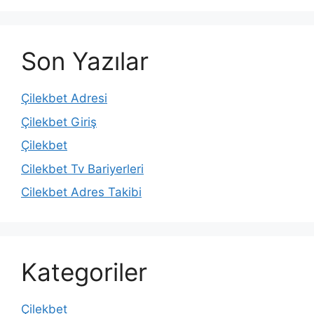
Son Yazılar
Çilekbet Adresi
Çilekbet Giriş
Çilekbet
Cilekbet Tv Bariyerleri
Cilekbet Adres Takibi
Kategoriler
Çilekbet