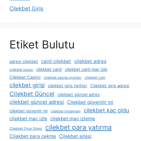
Çilekbet Giriş
Etiket Bulutu
canli cilekbet
cilekbet adres
adresi cilekbet
cilekbet canli
cilekbet canli maç izle
cilekbet bonus
Cilekbet Casino
cilekbet casino oyunları
cilekbet com
cilekbet girisi
cilekbet giris twitter
Cilekbet giriş adresi
Cilekbet Güncel
cilekbet güncel adres
cilekbet güncel adresi
Cilekbet güvenilir mi
cilekbet kaç oldu
cilekbet güvenlir mi
cilekbet instagram
cilekbet maç izle
cilekbet maç izleme
cilekbet para yatırma
Cilekbet Oyun Sitesi
Cilekbet para çekme
Cilekbet sitesi