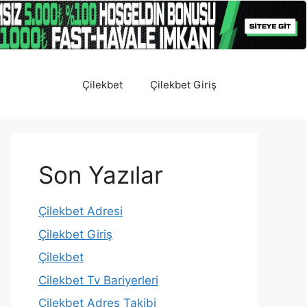
Çilekbet
Çilekbet Giriş
Son Yazılar
Çilekbet Adresi
Çilekbet Giriş
Çilekbet
Cilekbet Tv Bariyerleri
Cilekbet Adres Takibi