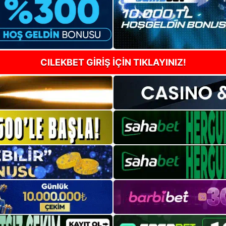
CILEKBET GİRİŞ İÇİN TIKLAYINIZ!